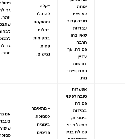
פסולת
-קלה
אותה
גדולה
לאופציה
להובלה
יותר, י
טובה עבור
וממוקמת
שתצט
עבודות
בקלות
לבחור
שאין בהן
במקומות
למכול
הרבה
גדולה
פחות
פסולת, אך
יותר.
נגישים.
עדיין
דורשות
פתרון פינוי
נוח.
אפשרות
טובה לפינוי
פסולת
- מתאימה
במידות
אם מד
לפסולת
בינוניות,
בעבוד
בינונית,
למשל פינוי
שיפוץ 
פסולת בניין
פריטים
פסולת