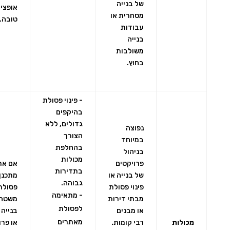
של בנייה
אופצי
מסחרית או
טובה.
עבודות
בנייה
משולבות
בחוץ.
- פינוי פסולת
בהיקפים
גדולים, ללא
נפוצה
הצורך
במיוחד
בהחלפת
בניהול
מכולות
פרויקטים
אם את
בתדירות
של בנייה או
מתכנן 
גבוהה.
פינוי פסולת
פסולת
- מתאימה
מבתי דירות
משטח
לפסולת
או מבנים
בנייה 
מאתרים
מכולות
רבי קומות.
או פרו