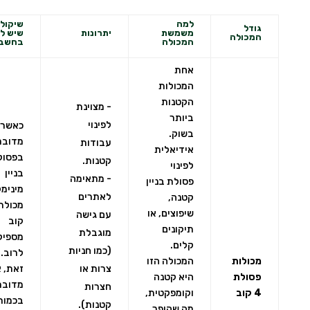
למה
שיקולי
גודל
משמשת
יתרונות
שיש ל
המכולה
המכולה
בחשבו
אחת
המכולות
הקטנות
- מצוינת
ביותר
לפינוי
כאשר
בשוק.
מדובר
עבודות
אידיאלית
בפסול
קטנות.
לפינוי
בניין
- מתאימה
פסולת בניין
מינימל
לאתרים
קטנה,
שיפוצים, או
עם גישה
קוב
תיקונים
מוגבלת
מספיק
קלים.
(כמו חניות
לרוב. 
מכולות
המכולה הזו
צרות או
זאת, 
פסולת
היא קטנה
מדובר
חצרות
4 קוב
וקומפקטית,
בכמות
קטנות).
מה שהופך