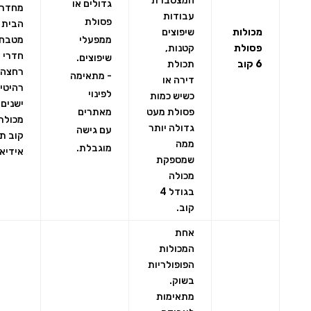
המצטברת
גדולים או
מחדרי
עבודות
פסולת
הבית 
מכולות
שיפוצים
ממפעלי
מטבח,
פסולת
קטנות,
חדרי
שיפוצים.
6 קוב
תכולת
רחצה 
- מתאימה
דירה או
רהיטי
לפינוי
כשיש כמות
ישנים,
פסולת מעט
מאתרים
גדולה יותר
עם גישה
קוב ת
ממה
מוגבלת.
אידיאל
שמספקת
מכולה
בגודל 4
קוב.
אחת
המכולות
הפופולריות
בשוק.
מתאימות