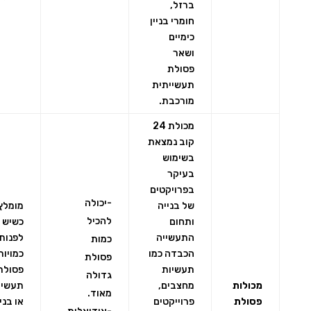
ברזל,
חומרי בניין
כימיים
ושאר
פסולת
תעשייתית
מורכבת.
מכולת 24
קוב נמצאת
בשימוש
בעיקר
בפרויקטים
-יכולה
של בנייה
מומלץ
להכיל
ותחום
כשיש 
התעשייה
לפנות
כמות
הכבדה כמו
כמויות
פסולת
תעשיות
פסולת
גדולה
מכולות
מחצבים,
תעשיי
מאוד.
פסולת
פרוייקטים
או בניי