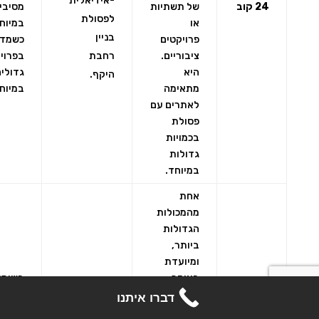
-אידיאלית
24 קוב
של תשתיות
מסיביו
לפסולת
או
במיוח
בניין
פרויקטים
כשמדו
ציבוריים.
רחבת
בפרוי
היא
גדולים
היקף.
מתאימה
במיוח
לאתרים עם
פסולת
בכמויות
גדולות
במיוחד.
אחת
מהמכולות
הגדולות
ביותר,
ומיועדת
בעיקר
בשימו
לפרויקטים
-אידיאלית
בפרוי
דברו איתנו
עתירי
תעשיי
לפסולת