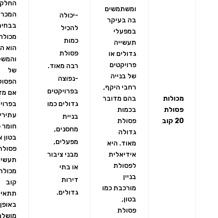
החלק
ומשתמשים
המכרי
-יכולה
בה בעיקר
בבחיר
להכיל
במפעלי
מכולה 
כמות
תעשייה
הוא ה
פסולת
גדולים או
והמשק
פרויקטים
רבה מאוד.
של
של בנייה
-נפוצה
הפסול
רחבי היקף,
בפרויקטים
אם מד
מכולות
בהם מדובר
גדולים כמו
בפרוי
פסולת
בכמות
עתירי
בניית
20 קוב
פסולת
חומר כ
מחסנים,
גדולה
בטון א
מפעלים,
מאוד. היא
פסולת
אידיאלית
מבני ציבור
תעשיי
לפסולת
או בתי
בניין
דירות
קוב
מורכבת כמו
גדולים.
תתאים
בטון,
באופן
פסולת
מושלם