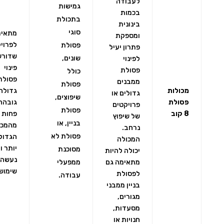
לעבודה
גמישות
בכמות
בתכולת
בינונית
סוגי
מתאימ
ומספקת
לפרוי
פסולת
פתרון יעיל
שדורש
שונים,
לפינוי
פינוי
פסולת
כולל
פסולת
ממבנים
פסולת
מכולות
גדולה,
גדולים או
שיפוצים,
פסולת
גובהה
פרויקטים
פסולת
8 קוב
פחות
של שיפוץ
בניין, או
מהמכו
נרחב.
פסולת לא
הגדול
המכולה
יותר ו
מסוכנת
יכולה להיות
נעשה 
מתאימה גם
ממפעלי
שימוש
לפסולת
עבודה.
בניין ממבני
מגורים,
מסעדות,
חנויות או