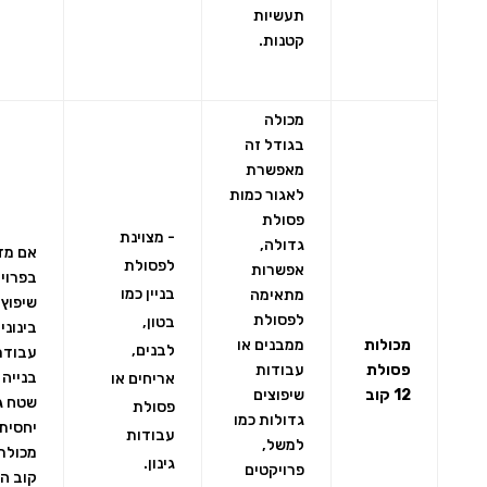
תעשיות
קטנות.
מכולה
בגודל זה
מאפשרת
לאגור כמות
פסולת
- מצוינת
גדולה,
אם מד
לפסולת
אפשרות
בפרוי
בניין כמו
מתאימה
שיפוץ
לפסולת
בטון,
בינוני 
מכולות
ממבנים או
לבנים,
עבודת
פסולת
עבודות
בנייה 
אריחים או
12 קוב
שיפוצים
שטח ג
פסולת
גדולות כמו
יחסית,
עבודות
למשל,
גינון.
פרויקטים
קוב הי