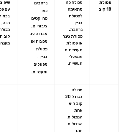
פסולת
מכולה כזו
שיפוצי
נרחבים
18 קוב
מתאימה
עם פס
כמו
לפסולת
בכמות
פרויקטים
בניין
רבה,
ציבוריים,
נרחבת,
עבודה עם
פסולת גינה
קוב ת
מכונות או
או פסולת
מענה 
פסולת
תעשייתית
ממפעלי
בניין ,
תעשייה.
מפעלים
ותעשיות.
מכולה
בגודל 20
קוב היא
אחת
המכולות
הגדולות
יותר