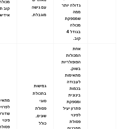
גדולה יותר
עם גישה
קוב ת
ממה
מוגבלת.
אידיאל
שמספקת
מכולה
בגודל 4
קוב.
אחת
המכולות
הפופולריות
בשוק.
מתאימות
לעבודה
גמישות
בכמות
בתכולת
בינונית
מתאימ
סוגי
ומספקת
לפרוי
פתרון יעיל
פסולת
שדורש
לפינוי
שונים,
פינוי
פסולת
כולל
פסולת
ממבנים