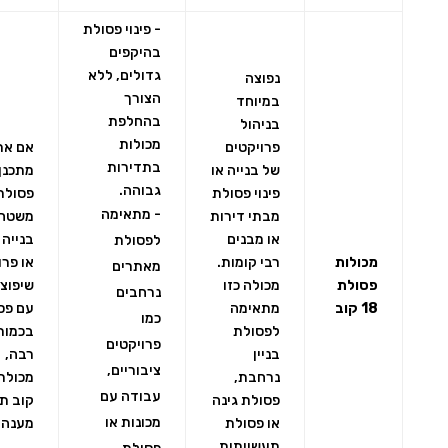
- פינוי פסולת
בהיקפים
גדולים, ללא
נפוצה
הצורך
במיוחד
בהחלפת
בניהול
מכולות
פרויקטים
אם את
בתדירות
של בנייה או
מתכנן 
גבוהה.
פינוי פסולת
פסולת
- מתאימה
מבתי דירות
משטח
או מבנים
בנייה 
לפסולת
מכולות
רבי קומות.
או פרו
מאתרים
פסולת
מכולה כזו
שיפוצי
נרחבים
18 קוב
מתאימה
עם פס
כמו
לפסולת
בכמות
פרויקטים
בניין
רבה,
ציבוריים,
נרחבת,
עבודה עם
פסולת גינה
קוב ת
מכונות או
או פסולת
מענה 
תעשייתית