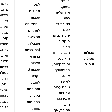
ביותר
כאשר
לפינוי
בשוק.
מדובר
עבודות
אידיאלית
בפסול
קטנות.
לפינוי
בניין
פסולת בניין
- מתאימה
מינימל
קטנה,
לאתרים
שיפוצים, או
עם גישה
קוב
תיקונים
מוגבלת
מספיק
קלים.
לרוב. 
(כמו חניות
מכולות
המכולה הזו
זאת, 
צרות או
פסולת
היא קטנה
מדובר
חצרות
4 קוב
וקומפקטית,
בכמות
קטנות).
מה שהופך
פסולת
אותה
-קלה
גדולה
לאופציה
להובלה
יותר, י
טובה עבור
וממוקמת
שתצט
עבודות
בקלות
לבחור
שאין בהן
למכול
במקומות
הרבה
גדולה
פחות
פסולת, אך