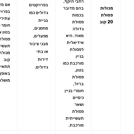
רחבי היקף,
אם מד
בפרויקטים
מכולות
בהם מדובר
בפרוי
גדולים כמו
פסולת
בכמות
עתירי
בניית
20 קוב
פסולת
חומר כ
מחסנים,
גדולה
בטון א
מאוד. היא
מפעלים,
פסולת
אידיאלית
מבני ציבור
תעשיי
לפסולת
או בתי
בניין
דירות
קוב
מורכבת כמו
תתאים
גדולים.
בטון,
באופן
פסולת
מושלם
ברזל,
חומרי בניין
כימיים
ושאר
פסולת
תעשייתית
מורכבת.