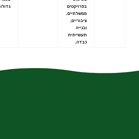
בפרויקטים
גדולות
ממשלתיים,
ציבוריים,
ובנייה
תעשייתית
כבדה.
contact@xn--9dbaqfh0f.com