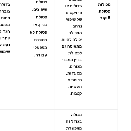
פסולת
מכולות
גדולה,
גדולים או
שיפוצים,
פסולת
גובהה
פרויקטים
פסולת
8 קוב
פחות
של שיפוץ
בניין, או
מהמכו
נרחב.
הגדול
פסולת לא
המכולה
יותר ו
יכולה להיות
מסוכנת
נעשה 
מתאימה גם
ממפעלי
שימוש
לפסולת
עבודה.
בניין ממבני
מגורים,
מסעדות,
חנויות או
תעשיות
קטנות.
מכולה
בגודל זה
מאפשרת