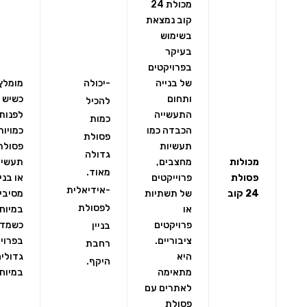
מכולת 24
קוב נמצאת
בשימוש
בעיקר
בפרויקטים
של בנייה
-יכולה
מומלץ
ותחום
כשיש 
להכיל
התעשייה
לפנות
כמות
הכבדה כמו
כמויות
פסולת
תעשיות
פסולת
גדולה
מכולות
מחצבים,
תעשיי
מאוד.
פסולת
פרוייקטים
או בניי
-אידיאלית
24 קוב
של תשתיות
מסיביו
לפסולת
או
במיוח
פרויקטים
כשמדו
בניין
ציבוריים.
בפרוי
רחבת
היא
גדולים
היקף.
מתאימה
במיוח
לאתרים עם
פסולת