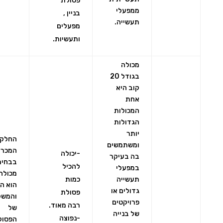
פסולת
ממפעלי
בניין ,
תעשייה.
מפעלים
ותעשיות.
מכולה
בגודל 20
קוב היא
אחת
המכולות
הגדולות
יותר
החלק
ומשתמשים
המכרי
-יכולה
בה בעיקר
בבחיר
להכיל
במפעלי
מכולה 
תעשייה
כמות
הוא ה
גדולים או
פסולת
והמשק
פרויקטים
רבה מאוד.
של
של בנייה
-נפוצה
הפסול