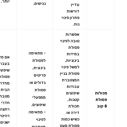
יותר.
נגישים.
עדיין
דורשות
פתרון פינוי
נוח.
אפשרות
טובה לפינוי
פסולת
- מתאימה
במידות
אם מד
בינוניות,
לפסולת
בעבוד
למשל פינוי
בינונית,
שיפוץ 
פסולת בניין
פריטים
פסולת
המצטברת
גדולים או
מחדרי
עבודות
הבית 
פסולת
מכולות
שיפוצים
מטבח,
ממפעלי
פסולת
קטנות,
חדרי
שיפוצים.
6 קוב
תכולת
רחצה 
- מתאימה
דירה או
רהיטי
כשיש כמות
לפינוי
ישנים,
פסולת מעט
מאתרים