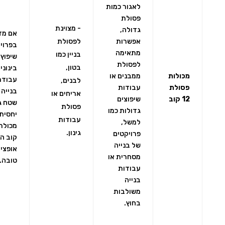
לאגור כמות
פסולת
- מצוינת
גדולה,
אם מד
אפשרות
לפסולת
בפרוי
מתאימה
בניין כמו
שיפוץ
לפסולת
בטון,
בינוני 
מכולות
ממבנים או
עבודת
לבנים,
פסולת
עבודות
בנייה 
אריחים או
12 קוב
שיפוצים
שטח ג
פסולת
גדולות כמו
יחסית,
עבודות
למשל,
גינון.
פרויקטים
קוב הי
של בנייה
אופצי
מסחרית או
טובה.
עבודות
בנייה
משולבות
בחוץ.