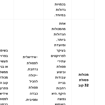
בכמויות
גדולות
במיוחד.
אחת
מהמכולות
הגדולות
ביותר,
ומיועדת
בעיקר
בשימו
לפרויקטים
בפרוי
-אידיאלית
עתירי
תעשיי
לפסולת
פסולת
או בני
נרחבת.
וביצוע
ממשלת
מכולות
-יכולה
עבודות
פסולת
להכיל
בנייה
קוב הי
32 קוב
פסולת
רחבות
פתרון
היקף. היא
כבדה
אידיאל
נפוצה
לפסול
ומסיבית.
בשימוש
בכמויו