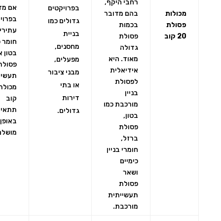
רחבי היקף,
אם מד
בפרויקטים
מכולות
בהם מדובר
בפרוי
גדולים כמו
פסולת
בכמות
עתירי
בניית
20 קוב
פסולת
חומר כ
מחסנים,
גדולה
בטון א
מאוד. היא
מפעלים,
פסולת
אידיאלית
מבני ציבור
תעשיי
לפסולת
או בתי
בניין
דירות
קוב
מורכבת כמו
תתאים
גדולים.
בטון,
באופן
פסולת
מושלם
ברזל,
חומרי בניין
כימיים
ושאר
פסולת
תעשייתית
מורכבת.