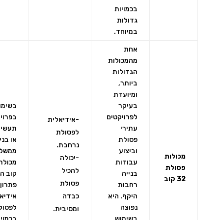
בכמויות
גדולות
במיוחד.
אחת
מהמכולות
הגדולות
ביותר,
ומיועדת
בעיקר
בשימו
לפרויקטים
בפרוי
-אידיאלית
עתירי
תעשיי
לפסולת
פסולת
או בני
נרחבת.
וביצוע
ממשלת
מכולות
-יכולה
עבודות
פסולת
להכיל
בנייה
קוב הי
32 קוב
פסולת
רחבות
פתרון
היקף. היא
כבדה
אידיאל
נפוצה
לפסול
ומסיבית.
בשימוש
בכמויו