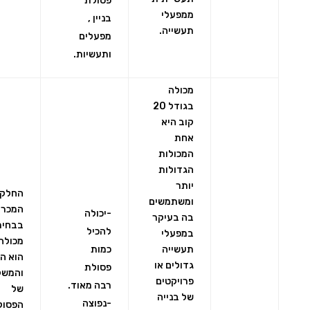
פסולת
ממפעלי
בניין ,
תעשייה.
מפעלים
ותעשיות.
מכולה
בגודל 20
קוב היא
אחת
המכולות
הגדולות
יותר
החלק
ומשתמשים
המכרי
-יכולה
בה בעיקר
בבחיר
להכיל
במפעלי
מכולה 
תעשייה
כמות
הוא ה
גדולים או
פסולת
והמשק
פרויקטים
רבה מאוד.
של
של בנייה
-נפוצה
הפסול