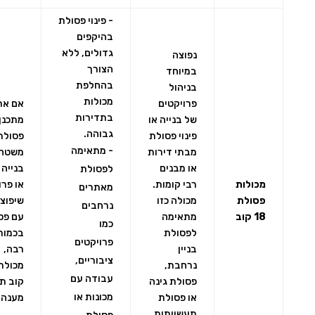
- פינוי פסולת
בהיקפים
גדולים, ללא
נפוצה
הצורך
במיוחד
בהחלפת
בניהול
מכולות
פרויקטים
אם את
בתדירות
של בנייה או
מתכנן 
גבוהה.
פינוי פסולת
פסולת
- מתאימה
מבתי דירות
משטח
או מבנים
בנייה 
לפסולת
מכולות
רבי קומות.
או פרו
מאתרים
פסולת
מכולה כזו
שיפוצי
נרחבים
18 קוב
מתאימה
עם פס
כמו
לפסולת
בכמות
פרויקטים
בניין
רבה,
ציבוריים,
נרחבת,
עבודה עם
פסולת גינה
קוב ת
מכונות או
או פסולת
מענה 
תעשייתית