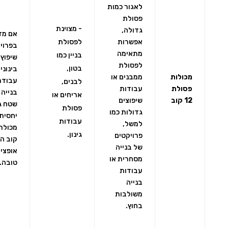
לאגור כמות
פסולת
- מצוינת
גדולה,
אם מד
אפשרות
לפסולת
בפרוי
מתאימה
בניין כמו
שיפוץ
לפסולת
בטון,
בינוני 
מכולות
ממבנים או
עבודת
לבנים,
פסולת
עבודות
בנייה 
אריחים או
12 קוב
שיפוצים
שטח ג
פסולת
גדולות כמו
יחסית,
עבודות
למשל,
גינון.
פרויקטים
קוב הי
של בנייה
אופצי
מסחרית או
טובה.
עבודות
בנייה
משולבות
בחוץ.