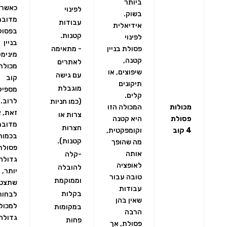
ביותר
כאשר
לפינוי
בשוק.
מדובר
עבודות
אידיאלית
בפסול
קטנות.
לפינוי
בניין
פסולת בניין
- מתאימה
מינימל
קטנה,
לאתרים
שיפוצים, או
עם גישה
קוב
תיקונים
מוגבלת
מספיק
קלים.
לרוב. 
(כמו חניות
מכולות
המכולה הזו
זאת, 
צרות או
פסולת
היא קטנה
מדובר
חצרות
4 קוב
וקומפקטית,
בכמות
קטנות).
מה שהופך
פסולת
אותה
-קלה
גדולה
לאופציה
להובלה
יותר, י
טובה עבור
וממוקמת
שתצט
עבודות
בקלות
לבחור
שאין בהן
למכול
במקומות
הרבה
גדולה
פחות
פסולת, אך