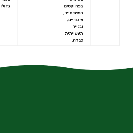
בפרויקטים
גדולות
ממשלתיים,
ציבוריים,
ובנייה
תעשייתית
כבדה.
contact@xn--9dbaqfh0f.com