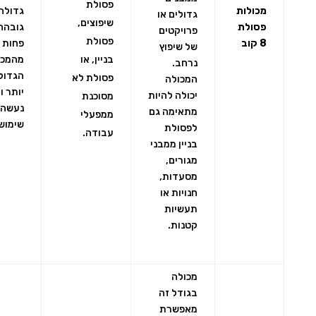
פסולת
מכולות
גדולה,
גדולים או
שיפוצים,
פסולת
גובהה
פרויקטים
פסולת
8 קוב
פחות
של שיפוץ
בניין, או
מהמכו
נרחב.
הגדול
פסולת לא
המכולה
יותר ו
יכולה להיות
מסוכנת
נעשה 
מתאימה גם
ממפעלי
שימוש
לפסולת
עבודה.
בניין ממבני
מגורים,
מסעדות,
חנויות או
תעשיות
קטנות.
מכולה
בגודל זה
מאפשרת