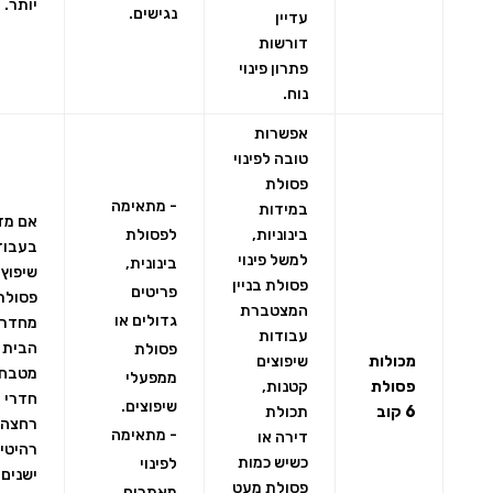
יותר.
נגישים.
עדיין
דורשות
פתרון פינוי
נוח.
אפשרות
טובה לפינוי
פסולת
- מתאימה
במידות
אם מד
בינוניות,
לפסולת
בעבוד
למשל פינוי
בינונית,
שיפוץ 
פסולת בניין
פריטים
פסולת
המצטברת
גדולים או
מחדרי
עבודות
הבית 
פסולת
מכולות
שיפוצים
מטבח,
ממפעלי
פסולת
קטנות,
חדרי
שיפוצים.
6 קוב
תכולת
רחצה 
- מתאימה
דירה או
רהיטי
כשיש כמות
לפינוי
ישנים,
פסולת מעט
מאתרים