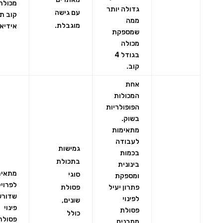
גדולה יותר
עם גישה
קוב ת
ממה
מוגבלת.
אידיאל
שמספקת
מכולה
בגודל 4
קוב.
אחת
המכולות
הפופולריות
בשוק.
מתאימות
לעבודה
גמישות
בכמות
בתכולת
בינונית
מתאימ
סוגי
ומספקת
לפרוי
פתרון יעיל
פסולת
שדורש
לפינוי
שונים,
פינוי
פסולת
כולל
פסולת
ממבנים