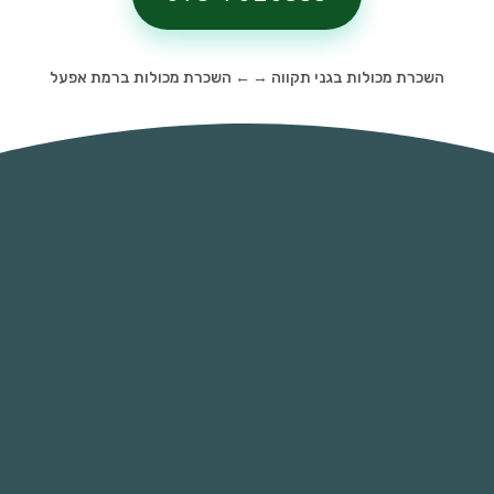
השכרת מכולות בגני תקווה
→
←
השכרת מכולות ברמת אפעל
השכירו מכולה - הימנעו מקנסות כבדים
כיום השלכת פסולת בניין בלתי מוסדרת ואי
שימוש במכליות איסוף פסולת ופינוי למטמונים
מוסדרים היא מכת מדינה ועל כן הרשויות אוכפות
באופן נמרץ השלכת פסולת בצורה בלתי
מבוקרת. כיום קנסות על השלכת פסולת בניין
מתחילות ב 4000 ש"ח ואף יכולות להגיע