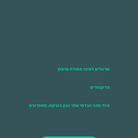
לעשרות אלפי שקלים על תופעות של השלכה
חוזרת. זכרו, בטווח הארוך הזמנת מכולה ופינוי
מוסדר תורמת לסביבה ואף חוסכת כסף!
שרוולים לפינוי פסולת שיפוץ
טרקטורים
ציוד מכני הנדסי אחר כגון בובקט, מחפרונים