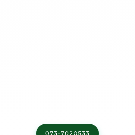
מחירון
השכרת מכולות פסולת
.
073-7020533