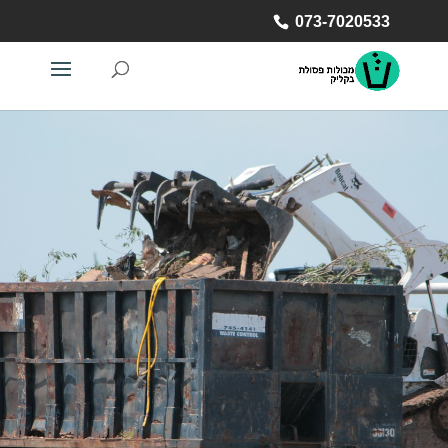
073-7020533
073-7020533