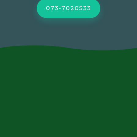
073-7020533
contact@xn--9dbaqfh0f.com
073-7020533