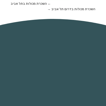
←
השכרת מכולות בתל אביב
השכרת מכולות בדרום תל אביב
→
השכירו מכולה - הימנעו מקנסות כבדים
כיום השלכת פסולת בניין בלתי מוסדרת ואי
שימוש במכליות איסוף פסולת ופינוי למטמונים
מוסדרים היא מכת מדינה ועל כן הרשויות אוכפות
באופן נמרץ השלכת פסולת בצורה בלתי
מבוקרת. כיום קנסות על השלכת פסולת בניין
מתחילות ב 4000 ש"ח ואף יכולות להגיע
לעשרות אלפי שקלים על תופעות של השלכה