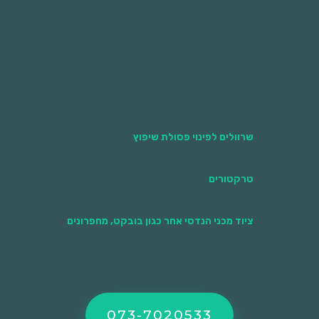
חוזרת. זכרו, בטווח הארוך הזמנת מכולה ופינוי
מוסדר תורמת לסביבה ואף חוסכת כסף!
שרוולים לפינוי פסולת שיפוץ
טרקטורים
ציוד מכני הנדסי אחר כגון בובקט, מחפרונים
073-7020533