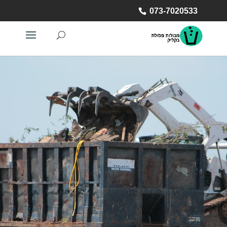
073-7020533
073-7020533