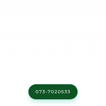
מחירון
השכרת מכולות פסולת
.
073-7020533