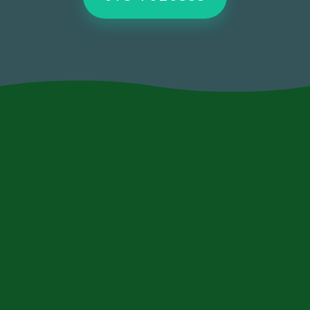
contact@xn--9dbaqfh0f.com
073-7020533
השכרת מכולות פסולת במחיר הכי זול
בארץ!