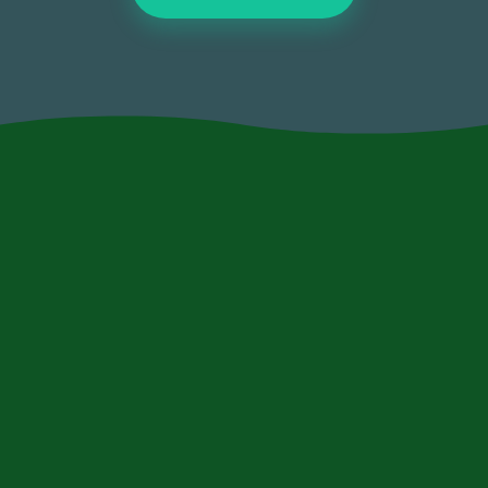
contact@xn--9dbaqfh0f.com
073-7020533
השכרת מכולות פסולת במחיר הכי זול
בארץ!