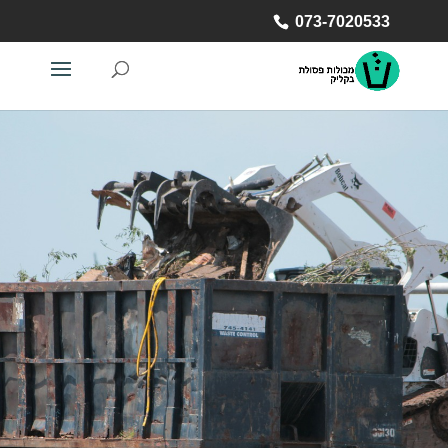
073-7020533
073-7020533