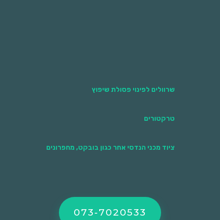
חוזרת. זכרו, בטווח הארוך הזמנת מכולה ופינוי
מוסדר תורמת לסביבה ואף חוסכת כסף!
שרוולים לפינוי פסולת שיפוץ
טרקטורים
ציוד מכני הנדסי אחר כגון בובקט, מחפרונים
073-7020533