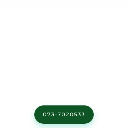
מחירון
השכרת מכולות פסולת
.
073-7020533