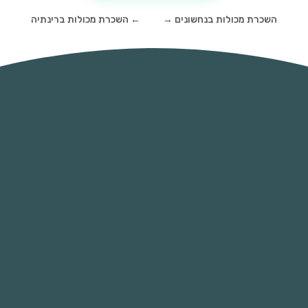
השכרת מכולות בנחשונים
→
←
השכרת מכולות ברינתיה
השכירו מכולה - הימנעו מקנסות כבדים
כיום השלכת פסולת בניין בלתי מוסדרת ואי
שימוש במכליות איסוף פסולת ופינוי למטמונים
מוסדרים היא מכת מדינה ועל כן הרשויות אוכפות
באופן נמרץ השלכת פסולת בצורה בלתי
מבוקרת. כיום קנסות על השלכת פסולת בניין
מתחילות ב 4000 ש"ח ואף יכולות להגיע
לעשרות אלפי שקלים על תופעות של השלכה