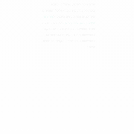
מכולות פסולת לכל תחום
ניתן להזמין באמצעותנו מכולות פינוי
פסולת למגוון ענפים במודיעין
לרבות פסולת בניין, פסולת שיפוצים,
פסולת יבשה, פסולת גושית, פסולת
גדולה, פינוי גזם, פסולת
אלקטרונית, פסולת תעשייתית ועוד
בצורה מסודרת וחוקית ולאתרים מורשים
בלבד. השירותים מסופקים לארגונים,
מוסדות, רשויות, מפעלים, בתי עסק,