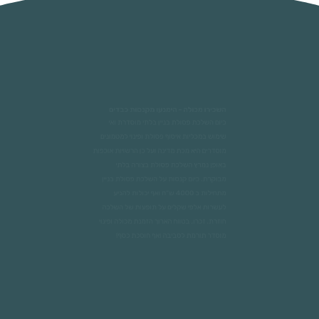
השכירו מכולה - הימנעו מקנסות כבדים
כיום השלכת פסולת בניין בלתי מוסדרת ואי
שימוש במכליות איסוף פסולת ופינוי למטמונים
מוסדרים היא מכת מדינה ועל כן הרשויות אוכפות
באופן נמרץ השלכת פסולת בצורה בלתי
מבוקרת. כיום קנסות על השלכת פסולת בניין
מתחילות ב 4000 ש"ח ואף יכולות להגיע
לעשרות אלפי שקלים על תופעות של השלכה
חוזרת. זכרו, בטווח הארוך הזמנת מכולה ופינוי
מוסדר תורמת לסביבה ואף חוסכת כסף!