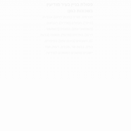
פסולת בניין בעיר מודיעין
בשכונות כגון:
הכרמים, מוריה (בוכמן דרום), אבני חן
(קייזר), הנחלים (ספדיה), הנביאים
(השמשוני צפון), המגנים (השמשוני
דרום), הפרחים (מרומי), משואה (גבעת
C), השבטים (בוכמן צפון), הציפורים,
נופים, גבעת שר, מכבים, רעות, ועוד
יישובים ומושבים הסמוכים למודיעין.