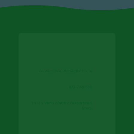
Free Online Resources

contact@xn--9dbaqfh0f.com

073-7020533

השכרת מכולות פסולת במחיר הכי זול
בארץ!
צור קשר להשכרת