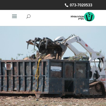
073-7020533
073-7020533