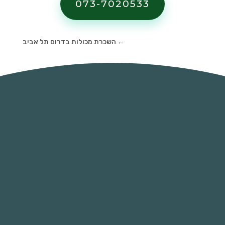
073-7020533
←
השכרת מכולות בדרום תל אביב
השכירו מכולה - הימנעו מקנסות כבדים
כיום השלכת פסולת בניין בלתי מוסדרת ואי
שימוש במכליות איסוף פסולת ופינוי למטמונים
מוסדרים היא מכת מדינה ועל כן הרשויות אוכפות
באופן נמרץ השלכת פסולת בצורה בלתי
מבוקרת. כיום קנסות על השלכת פסולת בניין
מתחילות ב 4000 ש"ח ואף יכולות להגיע