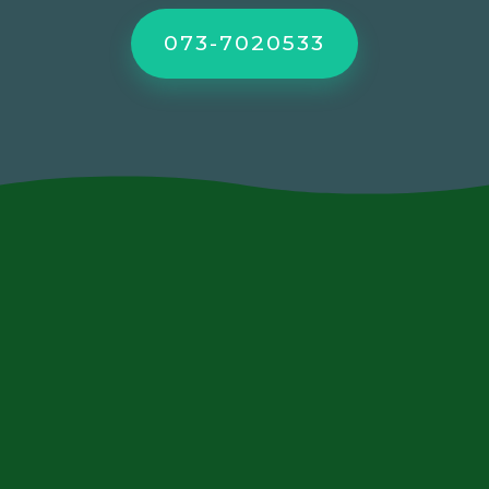
073-7020533
contact@xn--9dbaqfh0f.com
073-7020533