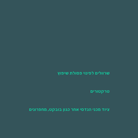
לעשרות אלפי שקלים על תופעות של השלכה
חוזרת. זכרו, בטווח הארוך הזמנת מכולה ופינוי
מוסדר תורמת לסביבה ואף חוסכת כסף!
שרוולים לפינוי פסולת שיפוץ
טרקטורים
ציוד מכני הנדסי אחר כגון בובקט, מחפרונים