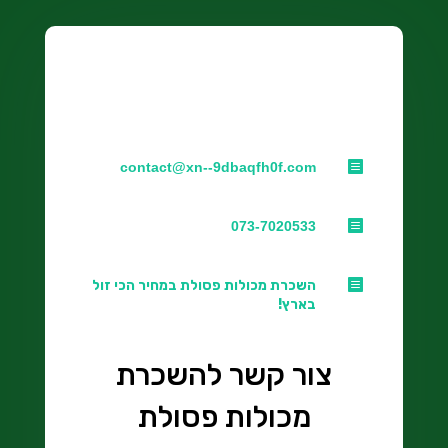
Free Online Resources

contact@xn--9dbaqfh0f.com

073-7020533

השכרת מכולות פסולת במחיר הכי זול
בארץ!
צור קשר להשכרת
מכולות פסולת