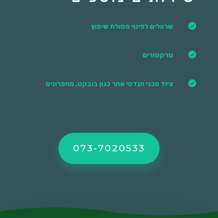

שרוולים לפינוי פסולת שיפוץ

טרקטורים

ציוד מכני הנדסי אחר כגון בובקט, מחפרונים
073-7020533