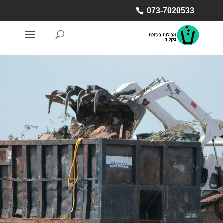
073-7020533
073-7020533