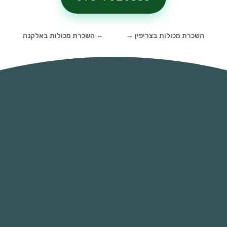
השכרת מכולות בצריפין
→
←
השכרת מכולות באלקנה
השכירו מכולה - הימנעו מקנסות כבדים
כיום השלכת פסולת בניין בלתי מוסדרת ואי
שימוש במכליות איסוף פסולת ופינוי למטמונים
מוסדרים היא מכת מדינה ועל כן הרשויות אוכפות
באופן נמרץ השלכת פסולת בצורה בלתי
מבוקרת. כיום קנסות על השלכת פסולת בניין
מתחילות ב 4000 ש"ח ואף יכולות להגיע