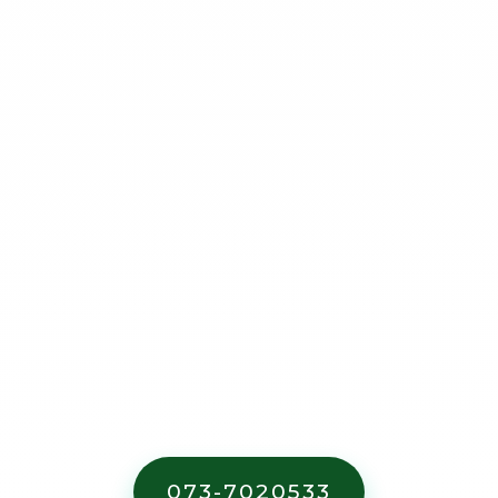
מחירון
השכרת מכולות פסולת
.
073-7020533