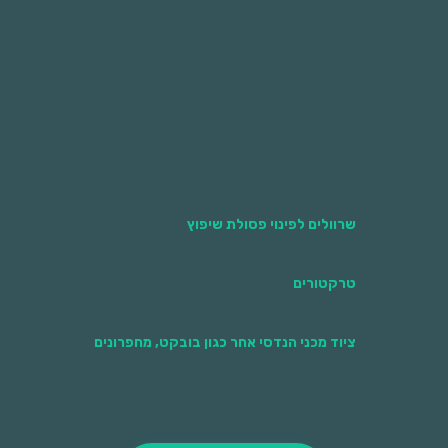
לעשרות אלפי שקלים על תופעות של השלכה
חוזרת. זכרו, בטווח הארוך הזמנת מכולה ופינוי
מוסדר תורמת לסביבה ואף חוסכת כסף!
שרוולים לפינוי פסולת שיפוץ
טרקטורים
ציוד מכני הנדסי אחר כגון בובקט, מחפרונים