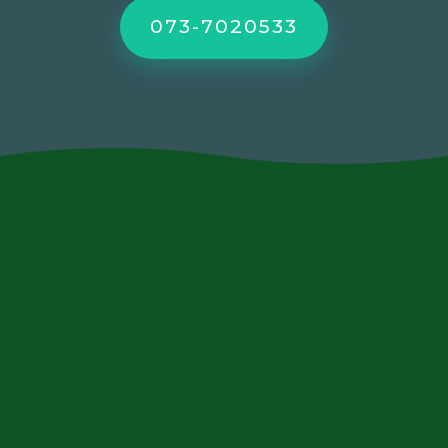
073-7020533
contact@xn--9dbaqfh0f.com
073-7020533