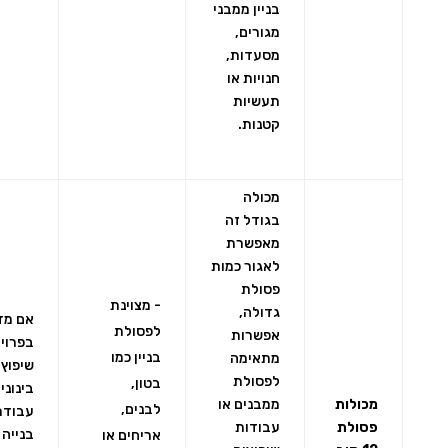
בניין ממבני
מגורים,
מסעדות,
חנויות או
תעשיות
קטנות.
מכולה
בגודל זה
מאפשרת
לאגור כמות
פסולת
- מצוינת
גדולה,
אם מד
לפסולת
אפשרות
בפרוי
בניין כמו
מתאימה
שיפוץ
לפסולת
בטון,
בינוני 
מכולות
ממבנים או
לבנים,
עבודת
פסולת
עבודות
בנייה 
אריחים או