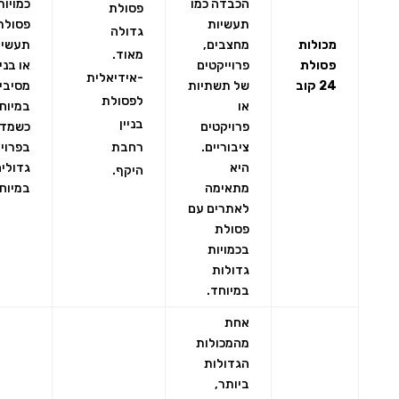
הכבדה כמו
כמויות
פסולת
תעשיות
פסולת
גדולה
מכולות
מחצבים,
תעשיי
מאוד.
פסולת
פרוייקטים
או בניי
-אידיאלית
24 קוב
של תשתיות
מסיביו
לפסולת
או
במיוח
בניין
פרויקטים
כשמדו
ציבוריים.
רחבת
בפרוי
היא
גדולים
היקף.
מתאימה
במיוח
לאתרים עם
פסולת
בכמויות
גדולות
במיוחד.
אחת
מהמכולות
הגדולות
ביותר,