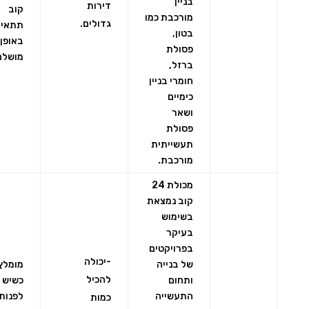
בניין
דירות
קוב
מורכבת כמו
גדולים.
תתאים
בטון,
באופן
פסולת
מושלם
ברזל,
חומרי בניין
כימיים
ושאר
פסולת
תעשייתית
מורכבת.
מכולת 24
קוב נמצאת
בשימוש
בעיקר
בפרויקטים
-יכולה
של בנייה
מומלץ
להכיל
ותחום
כשיש 
התעשייה
לפנות
כמות