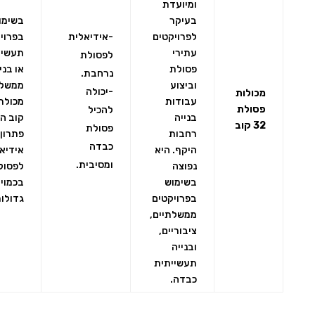
ומיועדת
בעיקר
בשימו
לפרויקטים
-אידיאלית
בפרוי
עתירי
תעשיי
לפסולת
פסולת
או בני
נרחבת.
וביצוע
ממשלת
-יכולה
מכולות
עבודות
פסולת
להכיל
בנייה
קוב הי
32 קוב
פסולת
רחבות
פתרון
כבדה
היקף. היא
אידיאל
ומסיבית.
נפוצה
לפסול
בשימוש
בכמויו
בפרויקטים
גדולות
ממשלתיים,
ציבוריים,
ובנייה
תעשייתית
כבדה.