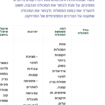
ומסיבים. על מנת לבחור את המכולה הנכונה, חשוב
להעריך את כמות הפסולת ולבחור את המכולה
שתענה על הצרכים הספציפיים של הפרויקט.
למה
שיקולי
גודל
משמשת
יתרונות
שיש ל
המכולה
המכולה
בחשבו
אחת
המכולות
הקטנות
- מצוינת
ביותר
לפינוי
כאשר
בשוק.
מדובר
עבודות
אידיאלית
בפסול
קטנות.
לפינוי
בניין
- מתאימה
פסולת בניין
מינימל
לאתרים
קטנה,
שיפוצים, או
עם גישה
קוב
תיקונים
מוגבלת
מספיק
קלים.