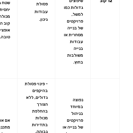
12 קוב
שיפוצים
שטח ג
פסולת
גדולות כמו
יחסית,
עבודות
למשל,
גינון.
פרויקטים
קוב הי
של בנייה
אופצי
מסחרית או
טובה.
עבודות
בנייה
משולבות
בחוץ.
- פינוי פסולת
בהיקפים
גדולים, ללא
נפוצה
הצורך
במיוחד
בהחלפת
בניהול
מכולות
פרויקטים
אם את
בתדירות
של בנייה או
מתכנן 
גבוהה.