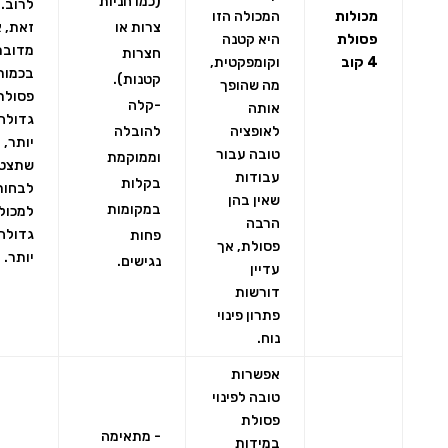
(כמו חניות
לרוב. 
מכולות
המכולה הזו
צרות או
זאת, 
פסולת
היא קטנה
מדובר
חצרות
4 קוב
וקומפקטית,
בכמות
קטנות).
מה שהופך
פסולת
-קלה
אותה
גדולה
לאופציה
להובלה
יותר, י
טובה עבור
וממוקמת
שתצט
עבודות
בקלות
לבחור
שאין בהן
במקומות
למכול
הרבה
גדולה
פחות
פסולת, אך
יותר.
נגישים.
עדיין
דורשות
פתרון פינוי
נוח.
אפשרות
טובה לפינוי
פסולת
- מתאימה
במידות