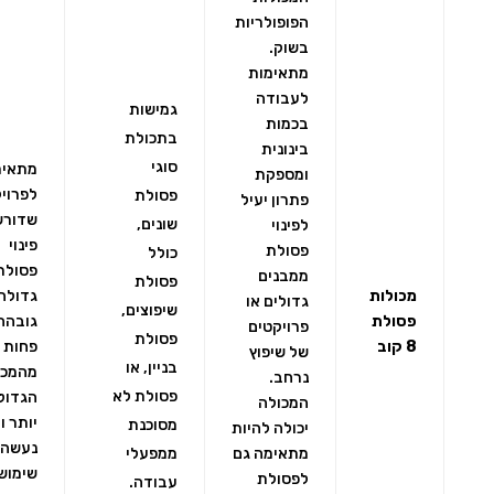
הפופולריות
בשוק.
מתאימות
לעבודה
גמישות
בכמות
בתכולת
בינונית
סוגי
מתאימ
ומספקת
לפרוי
פסולת
פתרון יעיל
שדורש
שונים,
לפינוי
פינוי
פסולת
כולל
פסולת
ממבנים
פסולת
מכולות
גדולה,
גדולים או
שיפוצים,
פסולת
גובהה
פרויקטים
פסולת
8 קוב
פחות
של שיפוץ
בניין, או
מהמכו
נרחב.
פסולת לא
הגדול
המכולה
יותר ו
מסוכנת
יכולה להיות
נעשה 
מתאימה גם
ממפעלי
שימוש
לפסולת
עבודה.