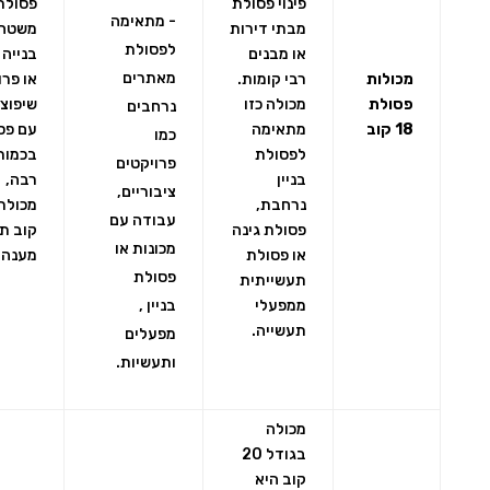
פינוי פסולת
פסולת
- מתאימה
מבתי דירות
משטח
לפסולת
או מבנים
בנייה 
מאתרים
מכולות
רבי קומות.
או פרו
פסולת
מכולה כזו
שיפוצי
נרחבים
18 קוב
מתאימה
עם פס
כמו
לפסולת
בכמות
פרויקטים
בניין
רבה,
ציבוריים,
נרחבת,
עבודה עם
פסולת גינה
קוב ת
מכונות או
או פסולת
מענה 
פסולת
תעשייתית
ממפעלי
בניין ,
תעשייה.
מפעלים
ותעשיות.
מכולה
בגודל 20
קוב היא