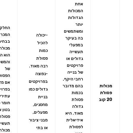
אחת
המכולות
הגדולות
יותר
החלק
ומשתמשים
המכרי
-יכולה
בה בעיקר
בבחיר
להכיל
במפעלי
מכולה 
כמות
תעשייה
הוא ה
פסולת
גדולים או
והמשק
פרויקטים
רבה מאוד.
של
של בנייה
-נפוצה
הפסול
רחבי היקף,
בפרויקטים
אם מד
מכולות
בהם מדובר
גדולים כמו
בפרוי
פסולת
בכמות
עתירי
בניית
20 קוב
פסולת
חומר כ
מחסנים,
גדולה
בטון א
מפעלים,
מאוד. היא
פסולת
אידיאלית
מבני ציבור
תעשיי
לפסולת
או בתי