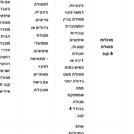
אם מד
לפסולת
בינוניות,
בעבוד
בינונית,
למשל פינוי
שיפוץ 
פסולת בניין
פריטים
פסולת
המצטברת
גדולים או
מחדרי
עבודות
פסולת
הבית 
מכולות
שיפוצים
ממפעלי
מטבח,
פסולת
קטנות,
חדרי
שיפוצים.
6 קוב
תכולת
רחצה 
- מתאימה
דירה או
רהיטי
לפינוי
כשיש כמות
ישנים,
פסולת מעט
מאתרים
גדולה יותר
עם גישה
קוב ת
ממה
מוגבלת.
אידיאל
שמספקת
מכולה
בגודל 4
קוב.
אחת
המכולות